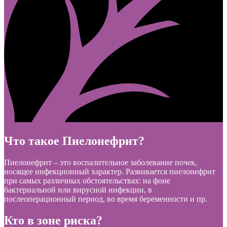
Что такое Пиелонефрит?
Пиелонефрит – это воспалительное заболевание почек,
носящее инфекционный характер. Развивается пиелонефрит
при самых различных обстоятельствах: на фоне
бактериальной или вирусной инфекции, в
послеоперационный период, во время беременности и пр.
Кто в зоне риска?