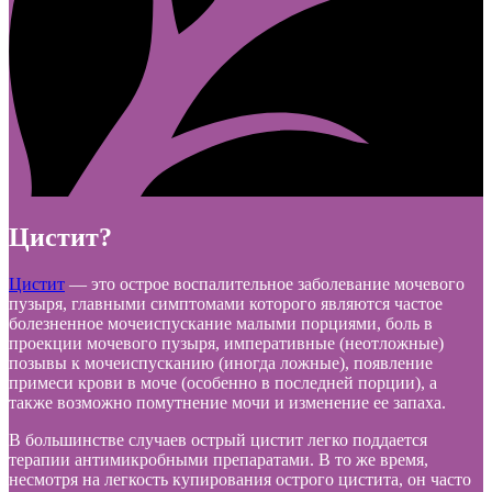
Цистит?
Цистит
— это острое воспалительное заболевание мочевого
пузыря, главными симптомами которого являются частое
болезненное мочеиспускание малыми порциями, боль в
проекции мочевого пузыря, императивные (неотложные)
позывы к мочеиспусканию (иногда ложные), появление
примеси крови в моче (особенно в последней порции), а
также возможно помутнение мочи и изменение ее запаха.
В большинстве случаев острый цистит легко поддается
терапии антимикробными препаратами. В то же время,
несмотря на легкость купирования острого цистита, он часто