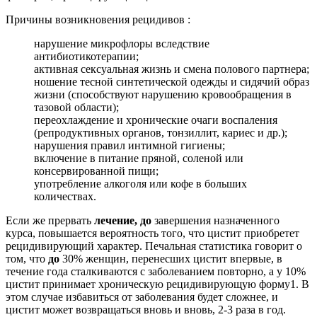
Причины возникновения рецидивов :
нарушение микрофлоры вследствие
антибиотикотерапии;
активная сексуальная жизнь и смена полового партнера;
ношение тесной синтетической одежды и сидячий образ
жизни (способствуют нарушению кровообращения в
тазовой области);
переохлаждение и хронические очаги воспаления
(репродуктивных органов, тонзиллит, кариес и др.);
нарушения правил интимной гигиены;
включение в питание пряной, соленой или
консервированной пищи;
употребление алкоголя или кофе в больших
количествах.
Если же прервать
лечение, до
завершения назначенного
курса, повышается вероятность того, что цистит приобретет
рецидивирующий характер. Печальная статистика говорит о
том, что
до
30% женщин, перенесших цистит впервые, в
течение года сталкиваются с заболеванием повторно, а у 10%
цистит принимает хроническую рецидивирующую форму1. В
этом случае избавиться от заболевания будет сложнее, и
цистит может возвращаться вновь и вновь, 2-3 раза в год.