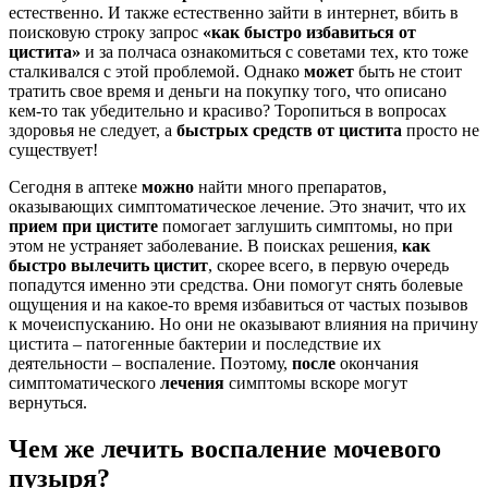
естественно. И также естественно зайти в интернет, вбить в
поисковую строку запрос
«как быстро избавиться от
цистита»
и за полчаса ознакомиться с советами тех, кто тоже
сталкивался с этой проблемой. Однако
может
быть не стоит
тратить свое время и деньги на покупку того, что описано
кем-то так убедительно и красиво? Торопиться в вопросах
здоровья не следует, а
быстрых средств от цистита
просто не
существует!
Сегодня в аптеке
можно
найти много препаратов,
оказывающих симптоматическое лечение. Это значит, что их
прием при цистите
помогает заглушить симптомы, но при
этом не устраняет заболевание. В поисках решения,
как
быстро вылечить цистит
, скорее всего, в первую очередь
попадутся именно эти средства. Они помогут снять болевые
ощущения и на какое-то время избавиться от частых позывов
к мочеиспусканию. Но они не оказывают влияния на причину
цистита – патогенные бактерии и последствие их
деятельности – воспаление. Поэтому,
после
окончания
симптоматического
лечения
симптомы вскоре могут
вернуться.
Чем же лечить воспаление мочевого
пузыря?